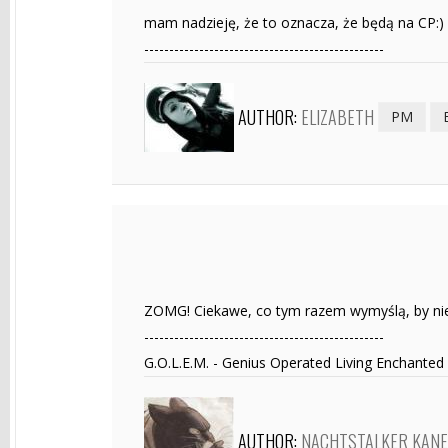
mam nadzieję, że to oznacza, że będą na CP:)
------------------------------------------------
AUTHOR:
ELIZABETH
PM
ZOMG! Ciekawe, co tym razem wymyślą, by nie 
------------------------------------------------
G.O.L.E.M. - Genius Operated Living Enchanted
AUTHOR:
NACHTSTALKER KAN