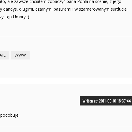
ało, ale zawsze chciałem zobaczyć pana Pohla na scenie, z jego
y dandys, długimi, czarnymi pazurami i w szamerowanym surducie.
występ Umbry :)
AIL
WWW
Writen at: 2011-09-01 18:37:44
 podobuje.