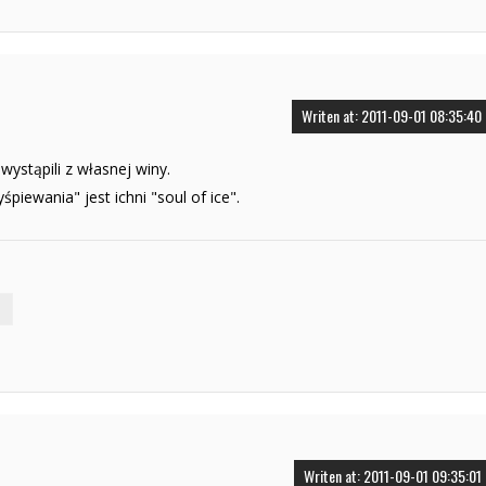
Writen at: 2011-09-01 08:35:40
 wystąpili z własnej winy.
piewania" jest ichni "soul of ice".
Writen at: 2011-09-01 09:35:01