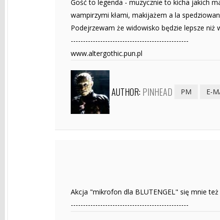
Gość to legenda - muzycznie to kicha jakich m
wampirzymi kłami, makijażem a la spedziowan
Podejrzewam że widowisko będzie lepsze niż 
------------------------------------------------
www.altergothic.pun.pl
AUTHOR:
PINHEAD
PM
E-M
Akcja "mikrofon dla BLUTENGEL" się mnie też
------------------------------------------------