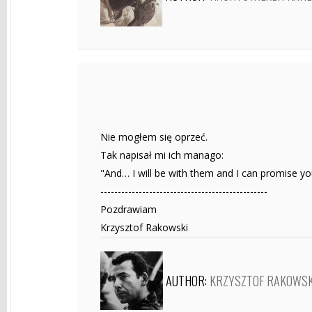
Nie mogłem się oprzeć.
Tak napisał mi ich manago:
"And… I will be with them and I can promise you
------------------------------------------------
Pozdrawiam
Krzysztof Rakowski
AUTHOR:
KRZYSZTOF RAKOWSK