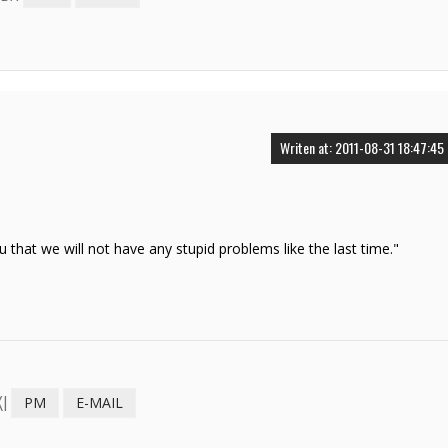
Writen at: 2011-08-31 18:47:45
 that we will not have any stupid problems like the last time."
I
PM
E-MAIL