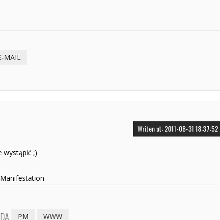
E-MAIL
Writen at: 2011-08-31 18:37:52
wystąpić ;)
 Manifestation
EDA
PM
WWW