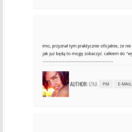
imo, przyznał tym praktycznie oficjalnie, że nie
jak już będą to mogę zobaczyć. całkiem do "wyś
------------------------------------------------
AUTHOR:
IZKA
PM
E-MAIL