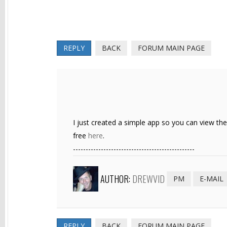
REPLY
BACK
FORUM MAIN PAGE
I just created a simple app so you can view th
free
here
.
------------------------------------------------
AUTHOR:
DREWVID
PM
E-MAIL
REPLY
BACK
FORUM MAIN PAGE