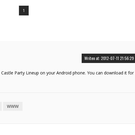
1
Writen at: 2012-07-11 21:56:29
e Castle Party Lineup on your Android phone. You can download it for
WWW