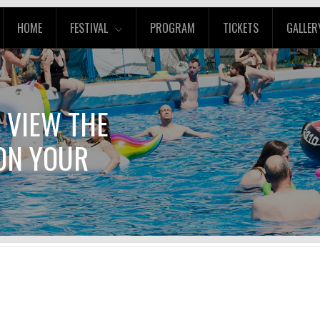
HOME
FESTIVAL
PROGRAM
TICKETS
GALLER
O VIEW THE
 ON YOUR