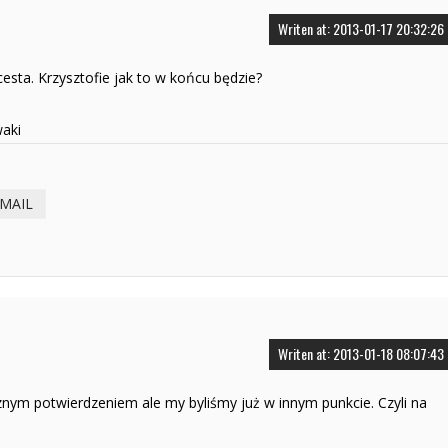
Writen at: 2013-01-17 20:32:26
cesta. Krzysztofie jak to w końcu będzie?
waki
-MAIL
Writen at: 2013-01-18 08:07:43
znym potwierdzeniem ale my byliśmy już w innym punkcie. Czyli na