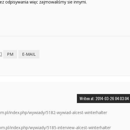
 bez odpisywania więc zajmowaliśmy sie innymi.
I
PM
E-MAIL
Writen at: 2014-03-26 04:03:04
.com.pl/index.php/wywiady/5182-wywiad-alcest-winterhalter
.com.pl/index.php/wywiady/5185-interview-alcest-winterhalter