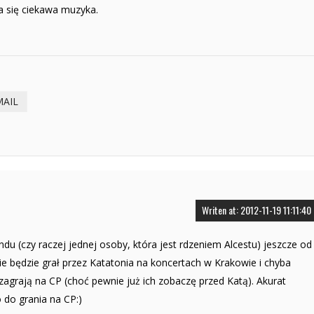
da się ciekawa muzyka.
MAIL
Writen at: 2012-11-19 11:11:40
ndu (czy raczej jednej osoby, która jest rdzeniem Alcestu) jeszcze od
e będzie grał przez Katatonia na koncertach w Krakowie i chyba
zagrają na CP (choć pewnie już ich zobaczę przed Katą). Akurat
do grania na CP:)