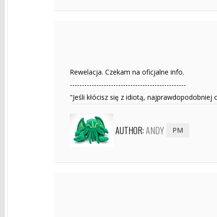
Rewelacja. Czekam na oficjalne info.
------------------------------------------------
"Jeśli kłócisz się z idiotą, najprawdopodobniej
AUTHOR:
ANDY
PM