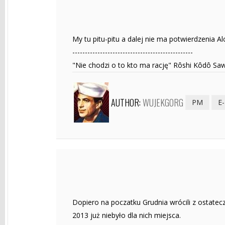
My tu pitu-pitu a dalej nie ma potwierdzenia Al
------------------------------------------------
‎"Nie chodzi o to kto ma rację" Rôshi Kôdô Sa
AUTHOR:
WUJEKGORG
PM
E
Dopiero na poczatku Grudnia wrócili z ostatec
2013 już niebyło dla nich miejsca.