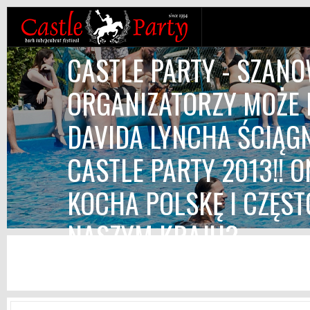
CASTLE PARTY - SZAN
ORGANIZATORZY MOŻE 
DAVIDA LYNCHA ŚCIĄG
CASTLE PARTY 2013!! O
KOCHA POLSKĘ I CZĘS
NASZYM KRAJU?