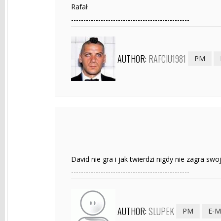
Rafał
------------------------------------------------
AUTHOR:
RAFCIU1981
PM
David nie gra i jak twierdzi nigdy nie zagra sw
------------------------------------------------
AUTHOR:
SLUPEK
PM
E-M