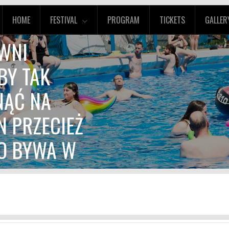
HOME
FESTIVAL
PROGRAM
TICKETS
GALLER
OWNI
BY TAK
NĄĆ NA
N PRZECIEŻ
TO BYWA W