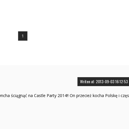
1
Writen at: 2013-09-03 16:12:53
cha ściągnąć na Castle Party 2014!! On przecież kocha Polskę i czę