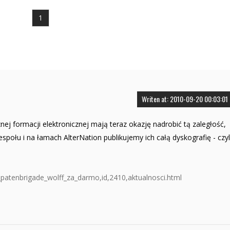
1
Writen at: 2010-09-20 00:03:01
znej formacji elektronicznej mają teraz okazję nadrobić tą zaległość,
ołu i na łamach AlterNation publikujemy ich całą dyskografię - czyl
ia_patenbrigade_wolff_za_darmo,id,2410,aktualnosci.html