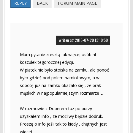
REPLY
BACK
FORUM MAIN PAGE
Writen at: 2015-07-20 13:10:50
Mam pytanie zresztą jak więcej osób nt
koszulek tegorocznej edycji.
W piątek nie było stoiska na zamku, ale ponoć
było gdzieś pod polem namiotowym, a w
sobotę już na zamku okazało się , że brak
męskich w najpopularniejszym rozmiarze L.
W rozmowie z Doberem tuż po burzy
uzyskałem info , ze możliwy będzie dodruk.
Proszę o info jeśli tak to kiedy , chętnych jest
więcej.