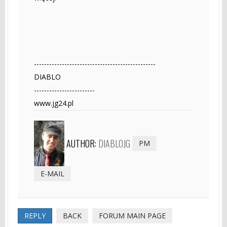
------------------------------------------------
DIABLO
------------------------
www.jg24.pl
AUTHOR:
DIABLOJG
PM
E-MAIL
REPLY
BACK
FORUM MAIN PAGE