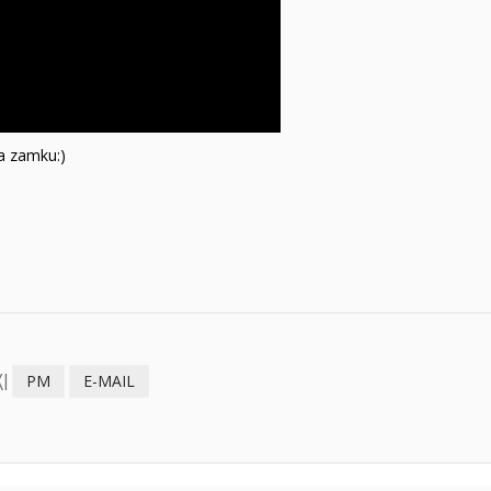
a zamku:)
I
PM
E-MAIL