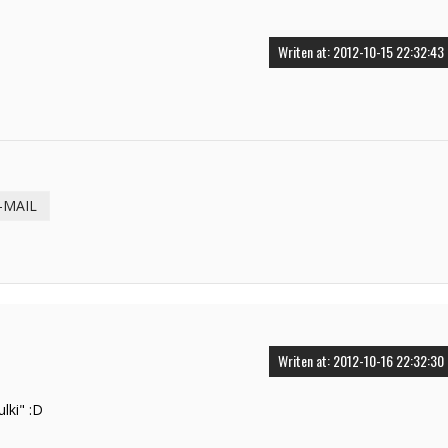
Writen at: 2012-10-15 22:32:43
-MAIL
Writen at: 2012-10-16 22:32:30
lki" :D