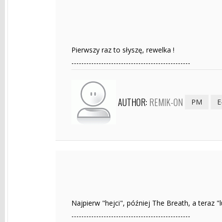
Pierwszy raz to słyszę, rewelka !
------------------------------------------------
AUTHOR:
REMIK-ON
PM
E
Najpierw "hejci", później The Breath, a teraz "lu
------------------------------------------------