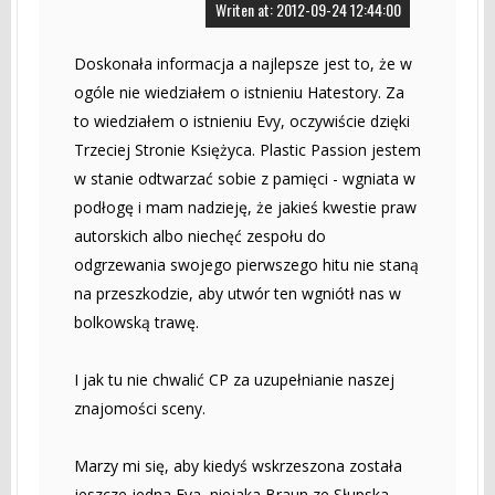
Writen at: 2012-09-24 12:44:00
Doskonała informacja a najlepsze jest to, że w
ogóle nie wiedziałem o istnieniu Hatestory. Za
to wiedziałem o istnieniu Evy, oczywiście dzięki
Trzeciej Stronie Księżyca. Plastic Passion jestem
w stanie odtwarzać sobie z pamięci - wgniata w
podłogę i mam nadzieję, że jakieś kwestie praw
autorskich albo niechęć zespołu do
odgrzewania swojego pierwszego hitu nie staną
na przeszkodzie, aby utwór ten wgniótł nas w
bolkowską trawę.
I jak tu nie chwalić CP za uzupełnianie naszej
znajomości sceny.
Marzy mi się, aby kiedyś wskrzeszona została
jeszcze jedna Eva, niejaka Braun ze Słupska.