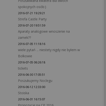
Poszukiwana kwatera dla dwóch
spokojnych osób:)
2016-07-21 19:29:21
Strefa Castle Party
2016-07-20 19:51:59
Aparaty analogowe wnoszenie na
zamek??
2016-07-05 11:18:16
wiele pytań ... niestety nigdy nie byłem w
Bolkowie
2016-07-05 06:26:18
tickets
2016-06-30 17:05:51
Poszukujemy Noclegu
2016-06-12 12:33:00
Stoiska
2016-06-01 16:15:07
Propozycje na CP 2016