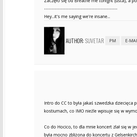
Zaczęło się od Breathe me tonight (usta), a p
------------------------------------------------
Hey...it's me saying we're insane...
AUTHOR:
SUVETAR
PM
E-MA
Intro do CC to była jakaś szwedzka dziecięca p
kostiumach, co IMO nieźle wpisuje się w wymow
Co do Hocico, to dla mnie koncert zlał się w 
była mocno zbliżona do koncertu z Gelsenkirche