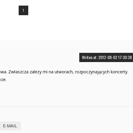
1
Writen at: 2012-08-02 17:30:38
iowa. Zwłaszcza zależy mi na utworach, rozpoczynających koncerty.
cie.
E-MAIL