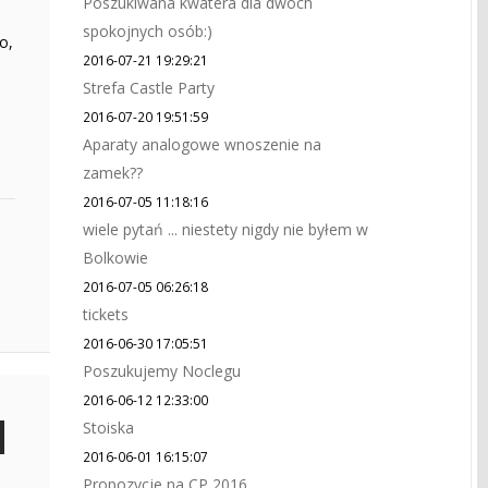
Poszukiwana kwatera dla dwóch
spokojnych osób:)
o,
2016-07-21 19:29:21
Strefa Castle Party
2016-07-20 19:51:59
Aparaty analogowe wnoszenie na
zamek??
2016-07-05 11:18:16
wiele pytań ... niestety nigdy nie byłem w
Bolkowie
2016-07-05 06:26:18
tickets
2016-06-30 17:05:51
Poszukujemy Noclegu
2016-06-12 12:33:00
Stoiska
2016-06-01 16:15:07
Propozycje na CP 2016