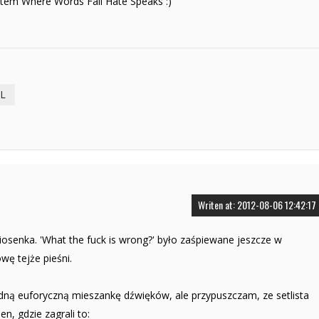
otem Where Words Fail Hate Speaks :)
IL
Writen at: 2012-08-06 12:42:17
iosenka. 'What the fuck is wrong?' było zaśpiewane jeszcze w
ę tejże pieśni.
jedną euforyczną mieszankę dźwięków, ale przypuszczam, ze setlista
n, gdzie zagrali to: