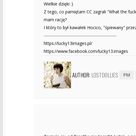
Wielkie dzięki :)
Z tego, co pamiętam CC zagrali "What the fuck 
mam rację?
I który to był kawałek Hocico, "śpiewany" prz
------------------------------------------------
https://lucky13images.pl/
https://www.facebook.com/lucky13.images
AUTHOR:
LOSTDOLLIES
PM