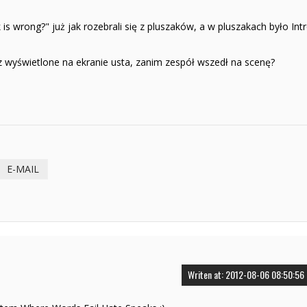
is wrong?" już jak rozebrali się z pluszaków, a w pluszakach było Intr
ez wyświetlone na ekranie usta, zanim zespół wszedł na scenę?
E-MAIL
Writen at: 2012-08-06 08:50:56